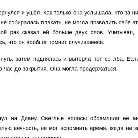
ернулся и ушёл. Как только она услышала, что за н
не собиралась плакать, не могла позволить себе эт
орой раз сказал ей больше двух слов. Учитывая, 
сь, что он вообще помнит случившееся.
нуть, затем поднялась и вытерла пот со лба. Если
о час до закрытия. Она могла продержаться.
нул на Диану. Светлые волосы обрамляли её анг
лую вечность, не мог вспомнить время, когда не з
 эти эмоции перегорели.