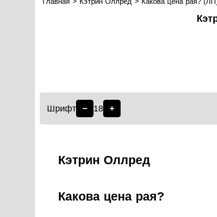
Главная
Кэтрин Оллред
Какова цена рая? (ЛП
Кэт
Шрифт
−
18
+
Кэтрин Оллред
Какова цена рая?