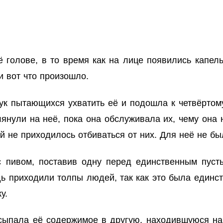
 голове, в то время как на лице появились капель
и вот что произошло.
ук пытающихся ухватить её и подошла к четвёртому
лянули на неё, пока она обслуживала их, чему она
ей не приходилось отбиваться от них. Для неё не б
с пивом, поставив одну перед единственным пуст
ь приходили толпы людей, так как это была единст
у.
есыпала её содержимое в другую, находившуюся на