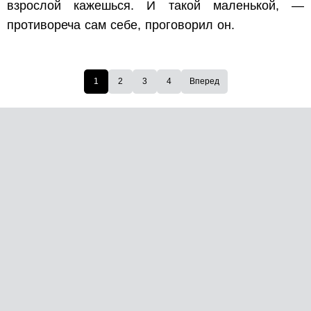
взрослой кажешься. И такой маленькой, —
противореча сам себе, проговорил он.
1
2
3
4
Вперед