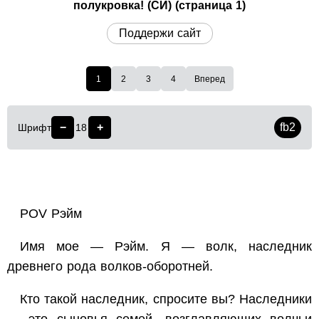
полукровка! (СИ) (страница 1)
Поддержи сайт
1
2
3
4
Вперед
−
+
fb2
Шрифт
18
POV Рэйм
Имя мое — Рэйм. Я — волк, наследник
древнего рода волков-оборотней.
Кто такой наследник, спросите вы? Наследники