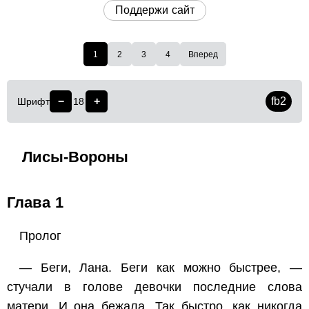
Поддержи сайт
1
2
3
4
Вперед
−
+
fb2
Шрифт
18
Лисы-Вороны
Глава 1
Пролог
— Беги, Лана. Беги как можно быстрее, —
стучали в голове девочки последние слова
матери. И она бежала. Так быстро, как никогда