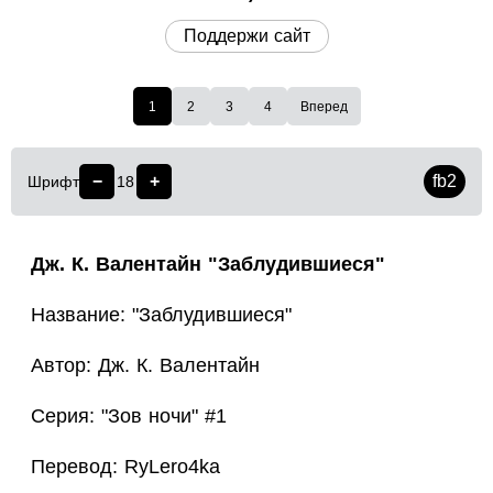
Поддержи сайт
1
2
3
4
Вперед
−
+
fb2
Шрифт
18
Дж. К. Валентайн "Заблудившиеся"
Название: "Заблудившиеся"
Автор: Дж. К. Валентайн
Серия: "Зов ночи" #1
Перевод: RyLero4ka