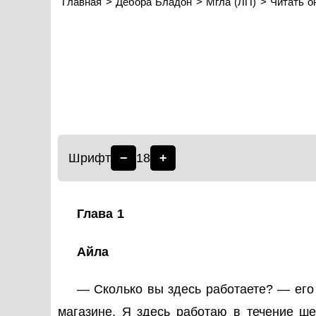
Главная
Дебора Бладон
Мгла (ЛП)
Читать о
Шрифт
−
18
+
Глава 1
Айла
— Сколько вы здесь работаете? — его 
магазине. Я здесь работаю в течение ше