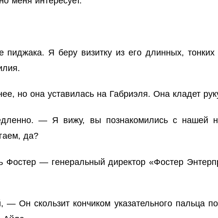
но меня интересует.
е пиджака. Я беру визитку из его длинных, тонких
илия.
ее, но она уставилась на Габриэля. Она кладет рук
дленно. — Я вижу, вы познакомились с нашей н
гаем, да?
ль Фостер — генеральный директор «Фостер Энтерпр
 — Он скользит кончиком указательного пальца п