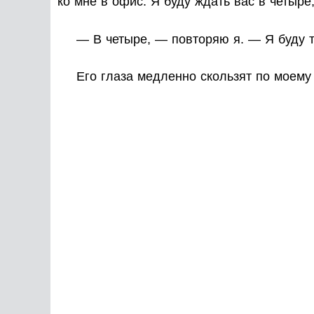
ко мне в офис. Я буду ждать вас в четыре
— В четыре, — повторяю я. — Я буду т
Его глаза медленно скользят по моему