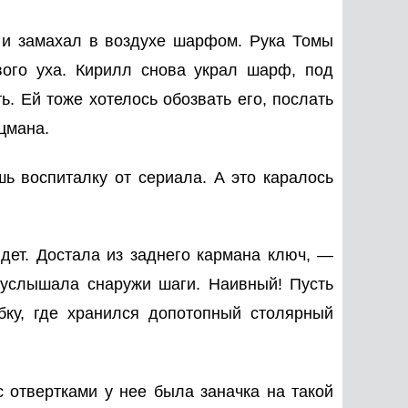
е и замахал в воздухе шарфом. Рука Томы
вого уха. Кирилл снова украл шарф, под
. Ей тоже хотелось обозвать его, послать
цмана.
ь воспиталку от сериала. А это каралось
йдет. Достала из заднего кармана ключ, —
к услышала снаружи шаги. Наивный! Пусть
бку, где хранился допотопный столярный
 отвертками у нее была заначка на такой