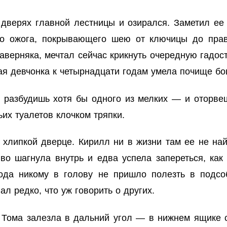
 дверях главной лестницы и озирался. Заметил е
ого ожога, покрывающего шею от ключицы до пра
верняка, мечтал сейчас крикнуть очередную гадость
кая девчонка к четырнадцати годам умела почище бо
 разбудишь хотя бы одного из мелких — и оторвеш
их туалетов клочком тряпки.
 хлипкой дверце. Кирилл ни в жизни там ее не на
во шагнула внутрь и едва успела запереться, ка
года никому в голову не пришло полезть в подсо
л редко, что уж говорить о других.
 Тома залезла в дальний угол — в нижнем ящике с