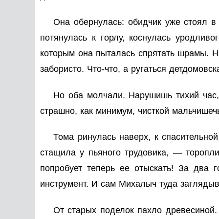
Она обернулась: обидчик уже стоял в
потянулась к горлу, коснулась уродлив
которым она пыталась спрятать шрамы. На
забористо. Что-что, а ругаться детдомовс
Но оба молчали. Нарушишь тихий час,
страшно, как минимум, чисткой мальчишечь
Тома ринулась наверх, к спасительной
стащила у пьяного трудовика, — торопли
попробует теперь ее отыскать! За два 
инструмент. И сам Михалыч туда заглядыва
От старых поделок пахло древесиной.