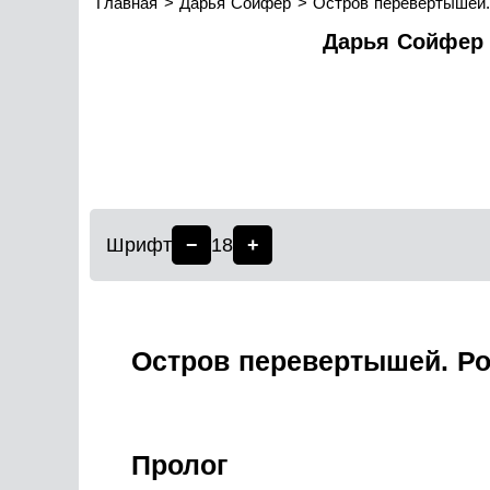
Главная
Дарья Сойфер
Остров перевертышей
Дарья Сойфер 
Шрифт
−
18
+
Остров перевертышей. Р
Пролог