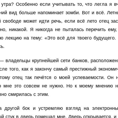
 утра? Особенно если учитывать то, что легла я вч
ий вид больше напоминает зомби. Вот и всё. Летн
й свободе может идти речь, если всё лето отец з
но, никакой. Я никогда не пыталась перечить ему
ую лекцию на тему: «Это всё для твоего будущего.
ь.
 — владельцы крупнейшей сети банков, расположен
осле того, как я закончу самый престижный эконом
тому отец так печётся о моей успеваемости. Он н
о мне это совсем не нужно. Но к моему мнению ни
вно смирилась с этим.
а другой бок и устремляю взгляд на электронны
ый стук в дверь помешал мне. Дверь открывается, 