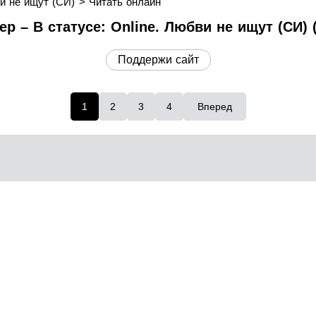
ви не ищут (СИ)
Читать онлайн
р – В статусе: Online. Любви не ищут (СИ) 
Поддержи сайт
1
2
3
4
Вперед