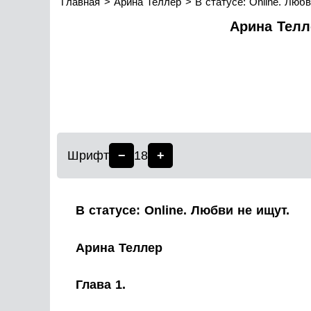
Главная
Арина Теллер
В статусе: Online. Люб
Арина Телле
Шрифт
−
18
+
В статусе: Online. Любви не ищут.
Арина Теллер
Глава 1.