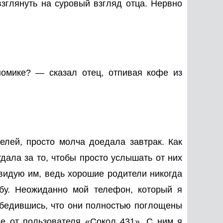
взглянуть на суровый взгляд отца. Нервно
номике? — сказал отец, отпивая кофе из
лей, просто молча доедала завтрак. Как
тдала за то, чтобы просто услышать от них
авидую им, ведь хорошие родители никогда
ьбу. Неожиданно мой телефон, который я
убедившись, что они полностью поглощены
е от пользователя «Сокол 431». С ним я