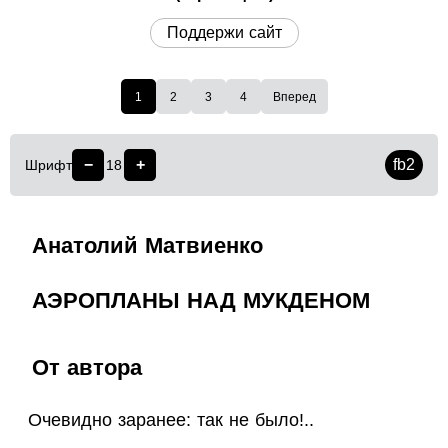
Поддержи сайт
1
2
3
4
Вперед
−
+
fb2
Шрифт
18
Анатолий Матвиенко
АЭРОПЛАНЫ НАД МУКДЕНОМ
От автора
Очевидно заранее: так не было!..