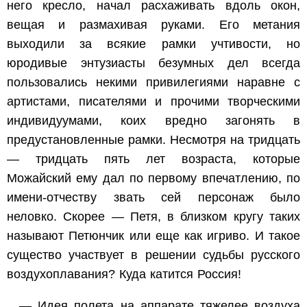
него кресло, начал расхаживать вдоль окон,
вещая и размахивая руками. Его метания
выходили за всякие рамки учтивости, но
юродивые энтузиасты безумных дел всегда
пользовались некими привилегиями наравне с
артистами, писателями и прочими творческими
индивидуумами, коих вредно загонять в
предустановленные рамки. Несмотря на тридцать
— тридцать пять лет возраста, которые
Можайский ему дал по первому впечатлению, по
имени-отчеству звать сей персонаж было
неловко. Скорее — Петя, в близком кругу таких
называют Петюнчик или еще как игриво. И такое
существо участвует в решении судьбы русского
воздухоплавания? Куда катится Россия!
— Идея полета на аппарате тяжелее воздуха