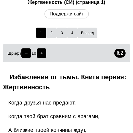
Жертвенность (СИ) (страница 1)
Поддержи сайт
1
2
3
4
Вперед
−
+
fb2
Шрифт
18
Избавление от тьмы. Книга первая:
Жертвенность
Когда друзья нас предают,
Когда твой брат сравним с врагами,
А близкие твоей кончины ждут,