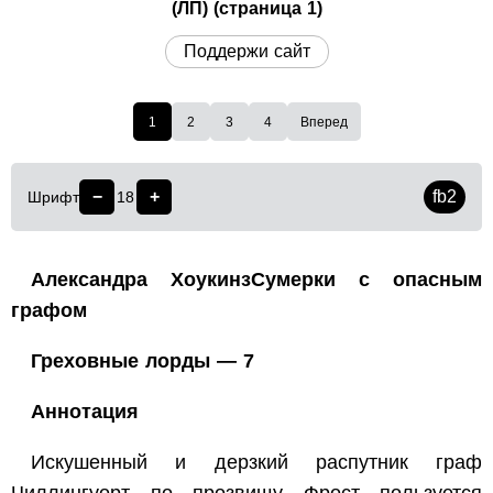
(ЛП) (страница 1)
Поддержи сайт
1
2
3
4
Вперед
−
+
fb2
Шрифт
18
Александра ХоукинзСумерки с опасным
графом
Греховные лорды — 7
Аннотация
Искушенный и дерзкий распутник граф