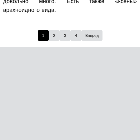
довольно много. Есть также «ксены»
арахноидного вида.
1
2
3
4
Вперед